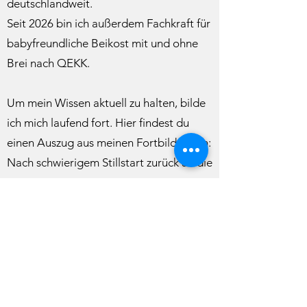
deutschlandweit.
Seit 2026 bin ich außerdem Fachkraft für
babyfreundliche Beikost mit und ohne
Brei nach QEKK.
Um mein Wissen aktuell zu halten, bilde
ich mich laufend fort. Hier findest du
einen Auszug aus meinen Fortbildungen:
Nach schwierigem Stillstart zurück an die
Brust
das Mastitisspektrum
Zungenband in aller Munde intensiv
Zungenband & Co. Aufbaukurs
Wachstums- und Gedeihstörungen
Abstillen in der Beratungspraxis
Stillhilfsmittel richtig einsetzen